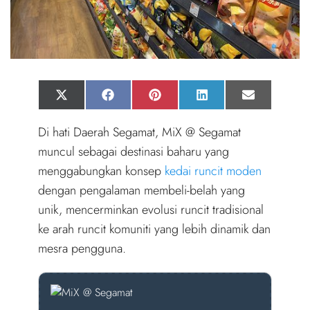
Share
Share
Share
Share
Share
X
F
P
L
E
on
on
on
on
on
(
a
i
i
m
T
c
n
n
a
Di hati Daerah Segamat, MiX @ Segamat
w
e
t
k
i
i
b
e
e
l
muncul sebagai destinasi baharu yang
t
o
r
d
t
o
e
I
menggabungkan konsep
kedai runcit moden
e
k
s
n
r
t
dengan pengalaman membeli-belah yang
)
unik, mencerminkan evolusi runcit tradisional
ke arah runcit komuniti yang lebih dinamik dan
mesra pengguna.