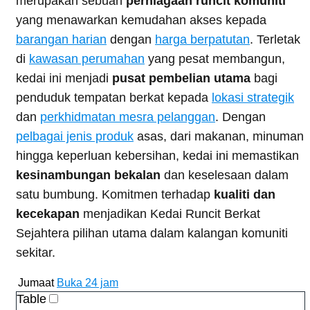
merupakan sebuah
perniagaan runcit komuniti
yang menawarkan kemudahan akses kepada
barangan harian
dengan
harga berpatutan
. Terletak
di
kawasan perumahan
yang pesat membangun,
kedai ini menjadi
pusat pembelian utama
bagi
penduduk tempatan berkat kepada
lokasi strategik
dan
perkhidmatan mesra pelanggan
. Dengan
pelbagai jenis produk
asas, dari makanan, minuman
hingga keperluan kebersihan, kedai ini memastikan
kesinambungan bekalan
dan keselesaan dalam
satu bumbung. Komitmen terhadap
kualiti dan
kecekapan
menjadikan Kedai Runcit Berkat
Sejahtera pilihan utama dalam kalangan komuniti
sekitar.
Jumaat
Buka 24 jam
Table