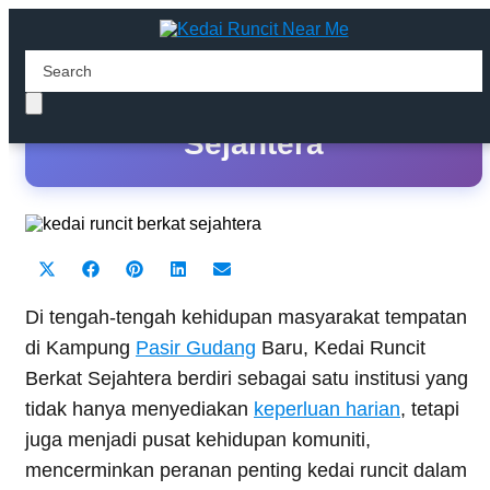
Kedai Runcit Berkat
Sejahtera
Share
Share
Share
Share
Share
X
F
P
L
E
on
on
on
on
on
(
a
i
i
m
T
c
n
n
a
Di tengah-tengah kehidupan masyarakat tempatan
w
e
t
k
i
di Kampung
Pasir Gudang
Baru, Kedai Runcit
i
b
e
e
l
t
o
r
d
Berkat Sejahtera berdiri sebagai satu institusi yang
t
o
e
I
tidak hanya menyediakan
e
k
s
n
keperluan harian
, tetapi
r
t
juga menjadi pusat kehidupan komuniti,
)
mencerminkan peranan penting kedai runcit dalam