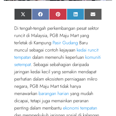
Share
Share
Share
Share
Share
X
F
P
L
E
on
on
on
on
on
(
a
i
i
m
T
c
n
n
a
Di tengah-tengah perkembangan pesat sektor
w
e
t
k
i
i
b
e
e
l
runcit di Malaysia, PGB Maju Mart yang
t
o
r
d
t
o
e
I
terletak di Kampung
Pasir Gudang
Baru
e
k
s
n
r
t
muncul sebagai contoh kejayaan
kedai runcit
)
tempatan
dalam memenuhi keperluan
komuniti
setempat
. Sebagai sebahagian daripada
jaringan kedai kecil yang semakin mendapat
perhatian dalam ekosistem perniagaan mikro
negara, PGB Maju Mart tidak hanya
menawarkan
barangan harian
yang mudah
dicapai, tetapi juga memainkan peranan
penting dalam membantu
ekonomi tempatan
dan memperkukuh jaringan sosial di kalangan