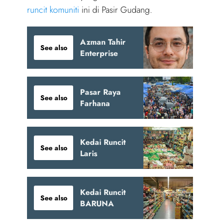
runcit komuniti
ini di Pasir Gudang.
Azman Tahir
See also
Enterprise
Pasar Raya
See also
Farhana
Kedai Runcit
See also
Laris
Kedai Runcit
See also
BARUNA