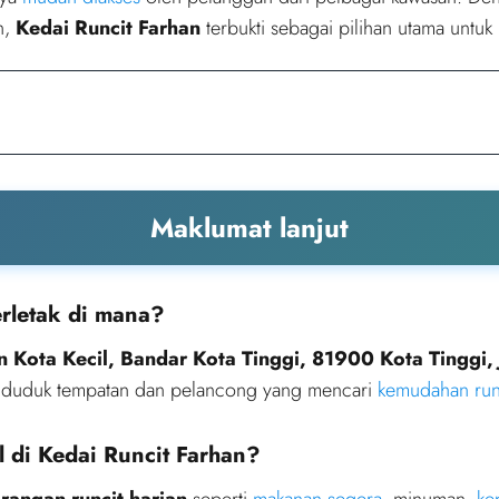
n,
Kedai Runcit Farhan
terbukti sebagai pilihan utama untu
Maklumat lanjut
erletak di mana?
an Kota Kecil, Bandar Kota Tinggi, 81900 Kota Tinggi,
nduduk tempatan dan pelancong yang mencari
kemudahan run
l di Kedai Runcit Farhan?
rangan runcit harian
seperti
makanan segera
, minuman,
ke