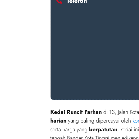
Telefon
Kedai Runcit Farhan
di 13, Jalan Kot
harian
yang paling dipercayai oleh
ko
serta harga yang
berpatutan
, kedai 
tengah Bandar Kota Tinggi menjadikan