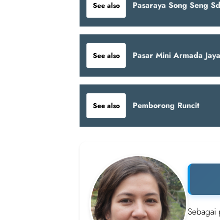
Pasaraya Song Seng S
See also
Pasar Mini Armada Jay
See also
Pemborong Runcit
See also
Sebagai 