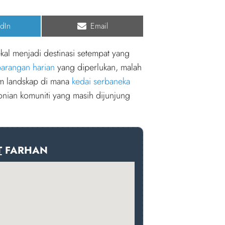
e
Share
dIn
Email
on
ekal menjadi destinasi setempat yang
arangan harian
yang diperlukan, malah
am landskap di mana
kedai serbaneka
onian komuniti yang masih dijunjung
T
FARHAN