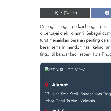
Share
X (Twitter)
on
Di tengah-tengah perkembangan pesat se
dipercayai oleh komuniti. Sebagai cont
turut memainkan peranan penting dalam
besar semakin mendominasi, kehadiran 
tinggi di bandar kecil seperti Kota Tingg
Alamat
13, Jalan Kota Kecil, Bandar Kota Tin
Johor
Darul Ta'zim, Malaysia