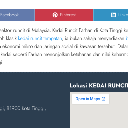
Share
Share
Shar
Facebook
Pinterest
Linke
on
on
on
ktor runcit di Malaysia, Kedai Runcit Farhan di Kota Tinggi k
oh klasik
kedai runcit tempatan
, ia bukan sahaja menyediakan
b
 ekonomi mikro dan jaringan sosial di kawasan tersebut. Dal
kedai seperti Farhan menonjolkan ketahanan dan nilai keharm
i.
Lokasi KEDAI RUNCI
ggi, 81900 Kota Tinggi,