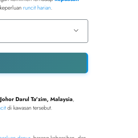
k keperluan
runcit harian
.
 Johor Darul Ta'zim, Malaysia
,
cit
di kawasan tersebut.
perluan dapur
, barang kebersihan, dan