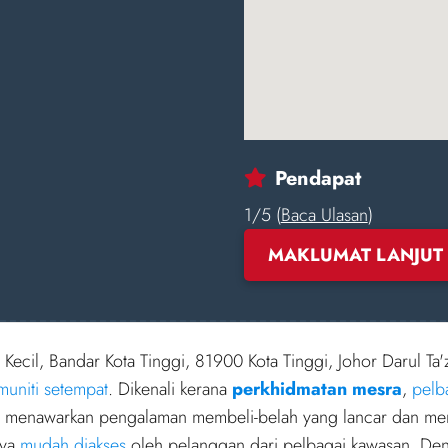
Pendapat
1/5 (
Baca Ulasan
)
MAKLUMAT LANJUT
a Kecil, Bandar Kota Tinggi, 81900 Kota Tinggi, Johor Darul Ta
muniti setempat
. Dikenali kerana
perkhidmatan mesra
,
pelb
ini menawarkan pengalaman membeli-belah yang lancar dan me
nya
mudah diakses
oleh pelanggan dari pelbagai kawasan. De