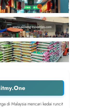
citmy.One
rga di Malaysia mencari kedai runcit