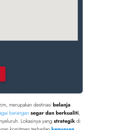
'zim, merupakan destinasi
belanja
agai barangan
segar dan berkualiti
,
nyeluruh. Lokasinya yang
strategik
di
ngan komitmen terhadap
kepuasan