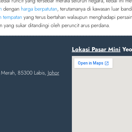
edai runcit yang tersebar merata seluruh negara, kedai ini 
n
dengan
harga berpatutan
, terutamanya di kawasan luar band
n tempatan
yang terus bertahan walaupun menghadapi persai
 yang sukar ditandingi oleh peruncit arus perdana.
Lokasi Pasar Mini
Yeo
a Merah, 85300 Labis,
Johor