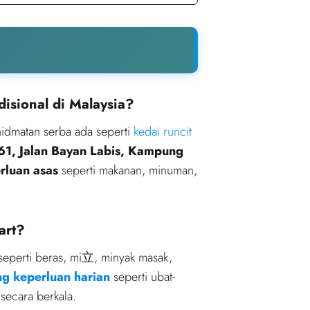
isional di Malaysia?
dmatan serba ada seperti
kedai runcit
61, Jalan Bayan Labis, Kampung
rluan asas
seperti makanan, minuman,
art?
eperti beras, mi立, minyak masak,
g keperluan harian
seperti ubat-
secara berkala.