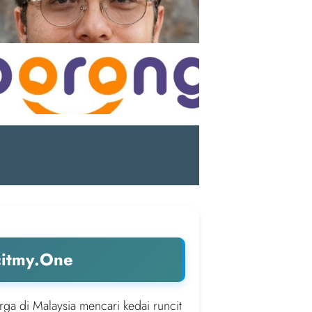
citmy.One
rga di Malaysia mencari kedai runcit