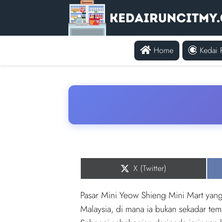
Home
Kedai 
Share
X (Twitter)
on
Pasar Mini Yeow Shieng Mini Mart yang 
Malaysia, di mana ia bukan sekadar te