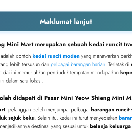
Maklumat lanjut
g Mini Mart merupakan sebuah kedai runcit trad
adalah contoh
kedai runcit moden
yang menawarkan perkhi
 yang lebih tersusun dan
pelbagai barangan harian
. Terletak di
 kedai ini memudahkan penduduk tempatan mendapatkan
kepe
i dalam satu lokasi.
oleh didapati di Pasar Mini Yeow Shieng Mini M
art
, pelanggan boleh menjumpai pelbagai
barangan runcit
s
uk sejuk beku
. Selain itu, kedai ini turut menyediakan
baran
 menjadikannya destinasi yang sesuai untuk
belanja keluarga