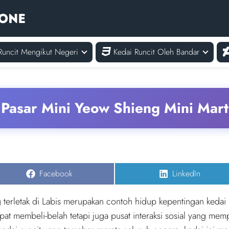
Runcit Mengikut Negeri
Kedai Runcit Oleh Bandar
Pasar Mini Yeow Shieng Mini Mart
Share
Share
Facebook
LinkedIn
on
on
terletak di Labis merupakan contoh hidup kepentingan kedai 
mpat membeli-belah tetapi juga pusat interaksi sosial yang m