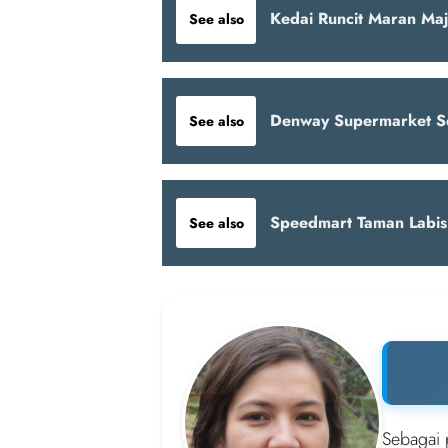
Kedai Runcit Maran Maj
See also
Denway Supermarket S
See also
Speedmart Taman Labis
See also
Sebagai 