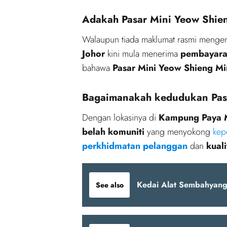
Adakah Pasar Mini Yeow Shien
Walaupun tiada maklumat rasmi menge
Johor
kini mula menerima
pembayaran
bahawa
Pasar Mini Yeow Shieng Mi
Bagaimanakah kedudukan Pasa
Dengan lokasinya di
Kampung Paya 
belah komuniti
yang menyokong
kep
perkhidmatan pelanggan
dan
kuali
Kedai Alat Sembahyan
See also