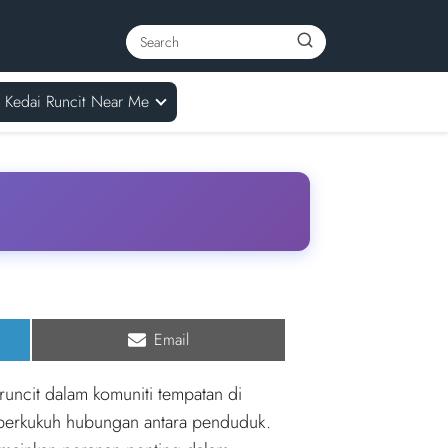
Kedai Runcit Near Me
Share
Email
on
runcit dalam komuniti tempatan di
emperkukuh hubungan antara penduduk.