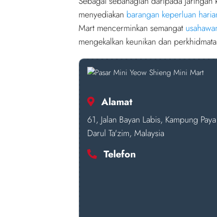
Sebagai sebahagian daripada jaringan k
menyediakan
barangan keperluan haria
Mart mencerminkan semangat
usahawa
mengekalkan keunikan dan perkhidmatan
Alamat
61, Jalan Bayan Labis, Kampung Pay
Darul Ta'zim, Malaysia
Telefon