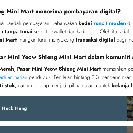
g Mini Mart menerima pembayaran digital?
nai kaedah pembayaran, kebanyakan
kedai
runcit moden
di 
 tanpa tunai
seperti e-wallet dan kad debit. Oleh itu, ad
ni Mart
mungkin turut menyokong
transaksi digital
bagi me
r Mini Yeow Shieng Mini Mart dalam komuniti 
Merah
,
Pasar Mini Yeow Shieng Mini Mart
memainkan pe
erluan harian
penduduk. Penilaian bintang 2.3 mencerminkan 
ti stok
, namun ia tetap menjadi pilihan utama untuk
belanja 
g Hock Heng