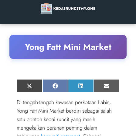
Yong Fatt Mini Market
Share
Share
Share
Share
X
F
L
E
on
on
on
on
(
a
i
m
T
c
n
a
Di tengah-tengah kawasan perkotaan Labis,
w
e
k
i
i
b
e
l
Yong Fatt Mini Market berdiri sebagai salah
t
o
d
t
o
I
satu contoh kedai runcit yang masih
e
k
n
r
mengekalkan peranan penting dalam
)