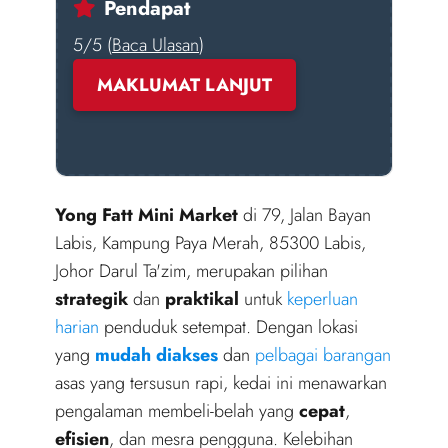
Pendapat
5/5 (
Baca Ulasan
)
MAKLUMAT LANJUT
Yong Fatt Mini Market
di 79, Jalan Bayan
Labis, Kampung Paya Merah, 85300 Labis,
Johor Darul Ta'zim, merupakan pilihan
strategik
dan
praktikal
untuk
keperluan
harian
penduduk setempat. Dengan lokasi
yang
mudah diakses
dan
pelbagai barangan
asas yang tersusun rapi, kedai ini menawarkan
pengalaman membeli-belah yang
cepat
,
efisien
, dan mesra pengguna. Kelebihan