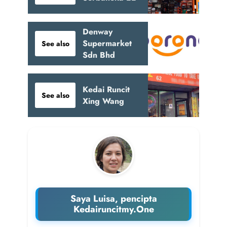
Denway
Supermarket
See also
Sdn Bhd
Kedai Runcit
See also
Xing Wang
Saya Luisa, pencipta
Kedairuncitmy.One