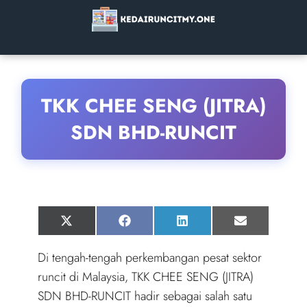
TKK CHEE SENG (JITRA)
SDN BHD-RUNCIT
Share
Share
Share
Share
X
F
L
E
on
on
on
on
(
a
i
m
T
c
n
a
Di tengah-tengah perkembangan pesat sektor
w
e
k
i
i
b
e
l
runcit di Malaysia, TKK CHEE SENG (JITRA)
t
o
d
t
o
I
SDN BHD-RUNCIT hadir sebagai salah satu
e
k
n