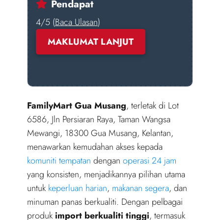
Pendapat
4/5 (
Baca Ulasan
)
MAKLUMAT LANJUT
FamilyMart Gua Musang
, terletak di Lot
6586, Jln Persiaran Raya, Taman Wangsa
Mewangi, 18300 Gua Musang, Kelantan,
menawarkan kemudahan akses kepada
komuniti tempatan
dengan
operasi 24 jam
yang konsisten, menjadikannya pilihan utama
untuk
keperluan harian
,
makanan segera
, dan
minuman panas berkualiti. Dengan pelbagai
produk
import berkualiti tinggi
, termasuk