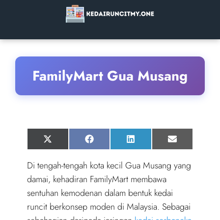
FamilyMart Gua Musang
Share
Share
Share
Share
X
F
L
E
on
on
on
on
(
a
i
m
T
c
n
a
Di tengah-tengah kota kecil Gua Musang yang
w
e
k
i
i
b
e
l
damai, kehadiran FamilyMart membawa
t
o
d
t
o
I
sentuhan kemodenan dalam bentuk kedai
e
k
n
r
runcit berkonsep moden di Malaysia. Sebagai
)