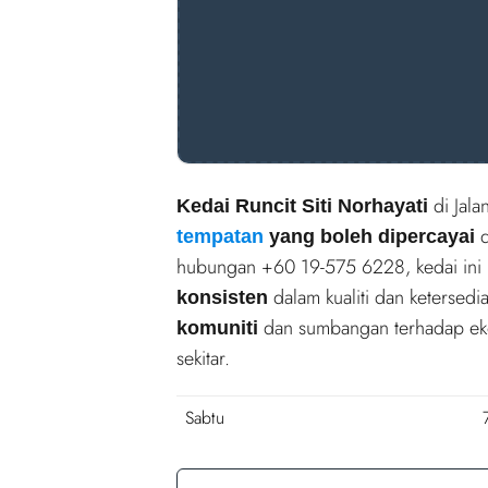
di Jala
Kedai Runcit Siti Norhayati
d
tempatan
yang boleh dipercayai
hubungan +60 19-575 6228, kedai in
dalam kualiti dan ketersedi
konsisten
dan sumbangan terhadap ekon
komuniti
sekitar.
Sabtu