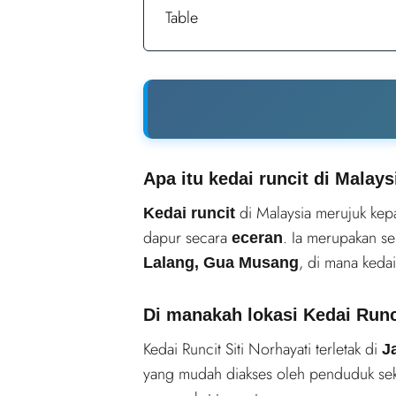
Table
Apa itu kedai runcit di Malays
di Malaysia merujuk kep
Kedai runcit
dapur secara
. Ia merupakan s
eceran
, di mana keda
Lalang, Gua Musang
Di manakah lokasi Kedai Runci
Kedai Runcit Siti Norhayati terletak di
J
yang mudah diakses oleh penduduk seki