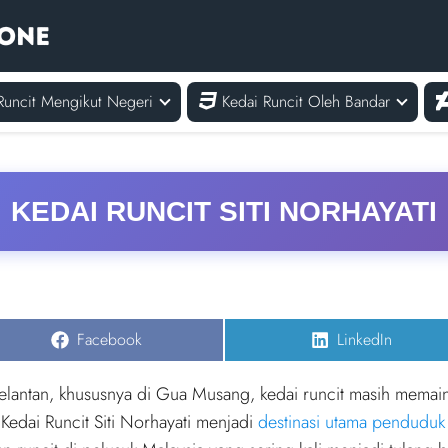
Runcit Mengikut Negeri
Kedai Runcit Oleh Bandar
KEDAI RUNCIT SITI NORHAYATI
Share
Share
Facebook
LinkedIn
on
on
elantan, khususnya di Gua Musang, kedai runcit masih memai
 Kedai Runcit Siti Norhayati menjadi
destinasi utama penduduk