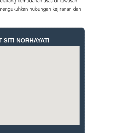
 belakang kemudahan asas di kawasan
g mengukuhkan hubungan kejiranan dan
T
SITI NORHAYATI