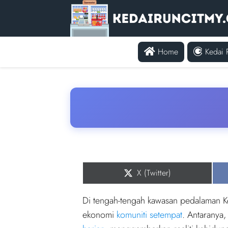
Home
Kedai 
Share
X (Twitter)
on
Di tengah-tengah kawasan pedalaman K
ekonomi
komuniti setempat
. Antaranya,