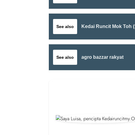
Kedai Runcit Mok Toh 
See also
agro bazzar rakyat
See also