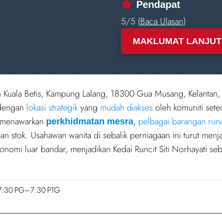
Pendapat
5/5 (
Baca Ulasan
)
MAKLUMAT LANJUT
n Kuala Betis, Kampung Lalang, 18300 Gua Musang, Kelantan,
engan
lokasi strategik
yang
mudah diakses
oleh komuniti set
i menawarkan
,
pelbagai barangan runc
perkhidmatan mesra
aan stok. Usahawan wanita di sebalik perniagaan ini turut men
omi luar bandar, menjadikan Kedai Runcit Siti Norhayati se
7:30 PG–7:30 PTG