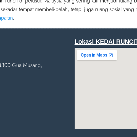
n runcit di pelusuk Malaysia yang sering kali menjadi tulang
 sekadar tempat membeli-belah, tetapi juga ruang sosial yan
mpatan
.
Lokasi KEDAI RUNCI
 18300 Gua Musang,