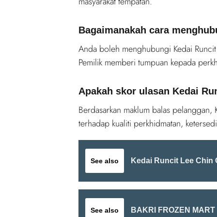
masyarakat tempatan.
Bagaimanakah cara menghubun
Anda boleh menghubungi Kedai Runcit S
Pemilik memberi tumpuan kepada perk
Apakah skor ulasan Kedai Runc
Berdasarkan maklum balas pelanggan, K
terhadap kualiti perkhidmatan, ketersed
Kedai Runcit Lee Chin
See also
BAKRI FROZEN MART
See also