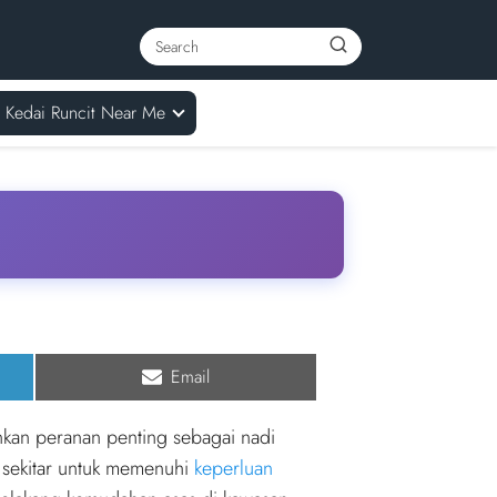
Kedai Runcit Near Me
Share
Email
on
nkan peranan penting sebagai nadi
sekitar untuk memenuhi
keperluan