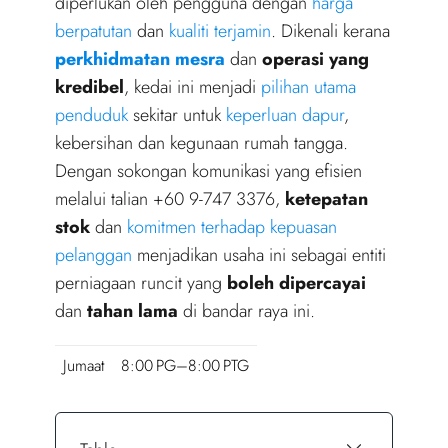
diperlukan oleh pengguna dengan
harga
berpatutan
dan
kualiti terjamin
. Dikenali kerana
perkhidmatan mesra
dan
operasi yang
kredibel
, kedai ini menjadi
pilihan utama
penduduk
sekitar untuk
keperluan dapur
,
kebersihan dan kegunaan rumah tangga.
Dengan sokongan komunikasi yang efisien
melalui talian +60 9-747 3376,
ketepatan
stok
dan
komitmen terhadap kepuasan
pelanggan
menjadikan usaha ini sebagai entiti
perniagaan runcit yang
boleh dipercayai
dan
tahan lama
di bandar raya ini.
Jumaat
8:00 PG–8:00 PTG