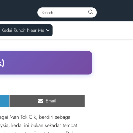
Kedai Runcit Near Me
k)
Share
Email
on
agai Man Tok Cik, berdiri sebagai
aysia, kedai ini bukan sekadar tempat