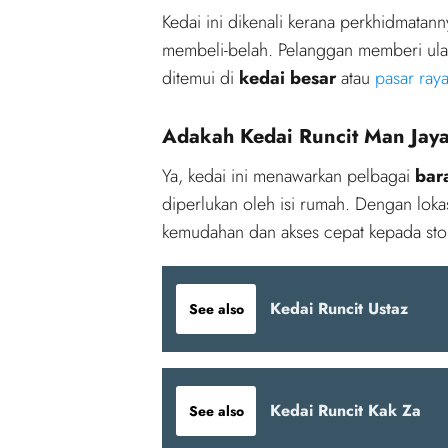
Kedai ini dikenali kerana perkhidmata
membeli-belah. Pelanggan memberi ul
ditemui di
kedai besar
atau
pasar ra
Adakah Kedai Runcit Man Jay
Ya, kedai ini menawarkan pelbagai
bar
diperlukan oleh isi rumah. Dengan loka
kemudahan dan akses cepat kepada stok
Kedai Runcit Ustaz
See also
Kedai Runcit Kak Za
See also