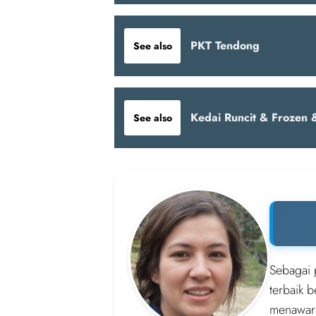
PKT Tendong
See also
Kedai Runcit & Frozen &
See also
Sebagai 
terbaik 
menawark