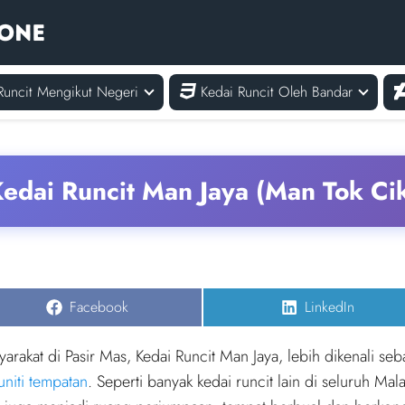
Runcit Mengikut Negeri
Kedai Runcit Oleh Bandar
edai Runcit Man Jaya (Man Tok Ci
Share
Share
Facebook
LinkedIn
on
on
rakat di Pasir Mas, Kedai Runcit Man Jaya, lebih dikenali seb
niti tempatan
. Seperti banyak kedai runcit lain di seluruh Mal