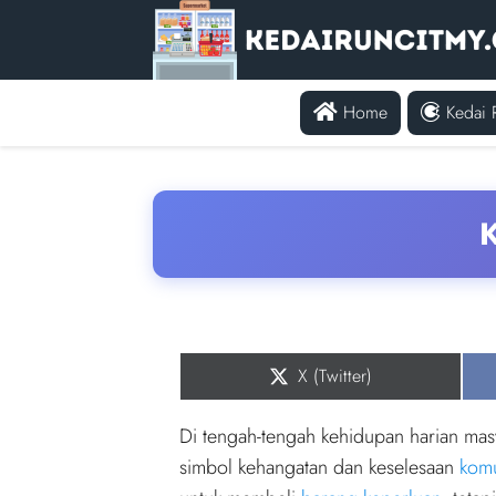
Home
Kedai 
K
Share
X (Twitter)
on
Di tengah-tengah kehidupan harian masya
simbol kehangatan dan keselesaan
komu