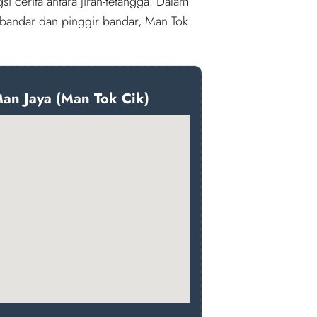
i cerita antara jiran-tetangga. Dalam
r bandar dan pinggir bandar, Man Tok
an Jaya (Man Tok Cik)