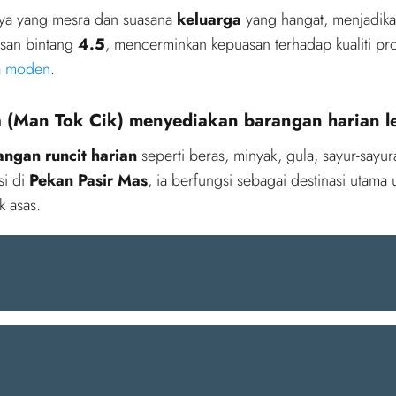
nnya yang mesra dan suasana
keluarga
yang hangat, menjadika
asan bintang
4.5
, mencerminkan kepuasan terhadap kualiti pro
ya moden
.
a (Man Tok Cik) menyediakan barangan harian 
angan runcit harian
seperti beras, minyak, gula, sayur-sayu
si di
Pekan Pasir Mas
, ia berfungsi sebagai destinasi uta
 asas.