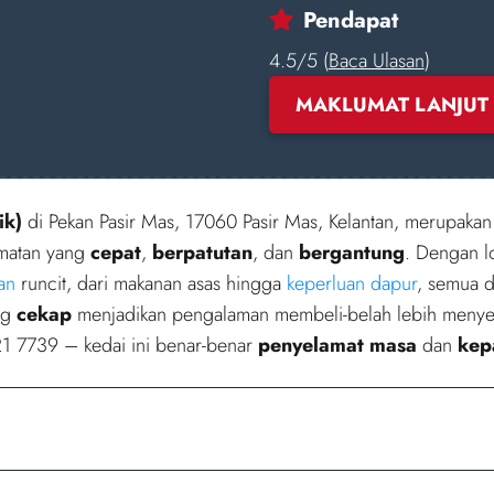
Pendapat
4.5/5 (
Baca Ulasan
)
MAKLUMAT LANJUT
ik)
di Pekan Pasir Mas, 17060 Pasir Mas, Kelantan, merupaka
dmatan yang
cepat
,
berpatutan
, dan
bergantung
. Dengan lo
an
runcit, dari makanan asas hingga
keperluan dapur
, semua 
ng
cekap
menjadikan pengalaman membeli-belah lebih meny
21 7739 – kedai ini benar-benar
penyelamat masa
dan
kep