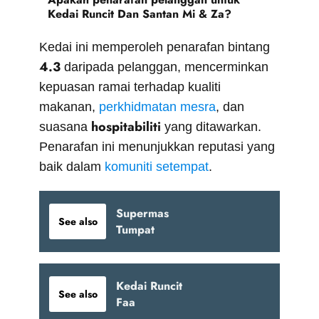
Kedai Runcit Dan Santan Mi & Za?
Kedai ini memperoleh penarafan bintang
4.3
daripada pelanggan, mencerminkan
kepuasan ramai terhadap kualiti
makanan,
perkhidmatan mesra
, dan
hospitabiliti
suasana
yang ditawarkan.
Penarafan ini menunjukkan reputasi yang
baik dalam
komuniti setempat
.
Supermas
See also
Tumpat
Kedai Runcit
See also
Faa