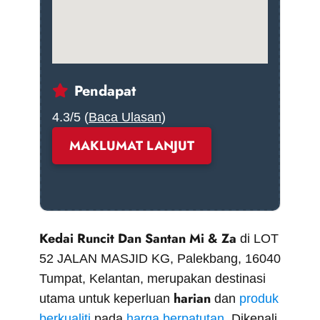
Pendapat
4.3/5 (
Baca Ulasan
)
MAKLUMAT LANJUT
Kedai Runcit Dan Santan Mi & Za
di LOT
52 JALAN MASJID KG, Palekbang, 16040
Tumpat, Kelantan, merupakan destinasi
harian
utama untuk keperluan
dan
produk
berkualiti
pada
harga berpatutan
. Dikenali