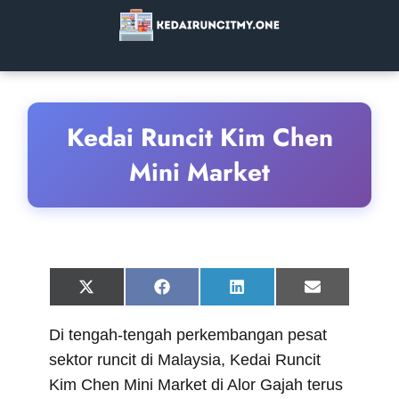
Kedai Runcit Kim Chen
Mini Market
Share
Share
Share
Share
X
F
L
E
on
on
on
on
(
a
i
m
T
c
n
a
Di tengah-tengah perkembangan pesat
w
e
k
i
i
b
e
l
sektor runcit di Malaysia, Kedai Runcit
t
o
d
t
o
I
Kim Chen Mini Market di Alor Gajah terus
e
k
n