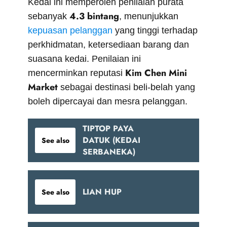
Kedai ini memperoleh penilaian purata
4.3 bintang
sebanyak
, menunjukkan
kepuasan pelanggan
yang tinggi terhadap
perkhidmatan, ketersediaan barang dan
suasana kedai. Penilaian ini
Kim Chen Mini
mencerminkan reputasi
Market
sebagai destinasi beli-belah yang
boleh dipercayai dan mesra pelanggan.
TIPTOP PAYA
DATUK (KEDAI
See also
SERBANEKA)
LIAN HUP
See also