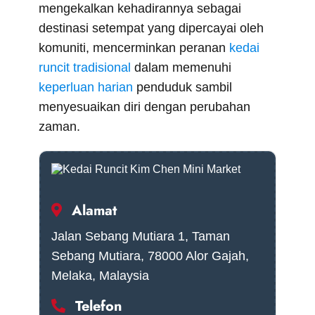
r
mengekalkan kehadirannya sebagai
)
destinasi setempat yang dipercayai oleh
komuniti, mencerminkan peranan
kedai
runcit tradisional
dalam memenuhi
keperluan harian
penduduk sambil
menyesuaikan diri dengan perubahan
zaman.
Alamat
Jalan Sebang Mutiara 1, Taman
Sebang Mutiara, 78000 Alor Gajah,
Melaka, Malaysia
Telefon