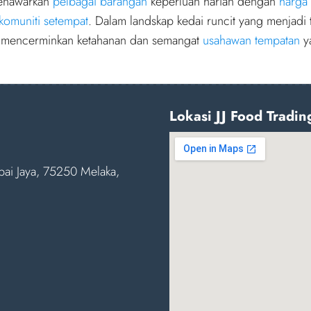
menawarkan
pelbagai barangan
keperluan harian dengan
harga
komuniti setempat
. Dalam landskap kedai runcit yang menjadi t
ng mencerminkan ketahanan dan semangat
usahawan tempatan
y
Lokasi JJ Food Tradin
bai Jaya, 75250 Melaka,