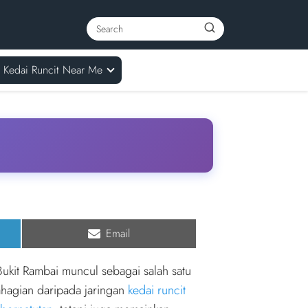
Kedai Runcit Near Me
Share
Email
on
Bukit Rambai muncul sebagai salah satu
ahagian daripada jaringan
kedai runcit