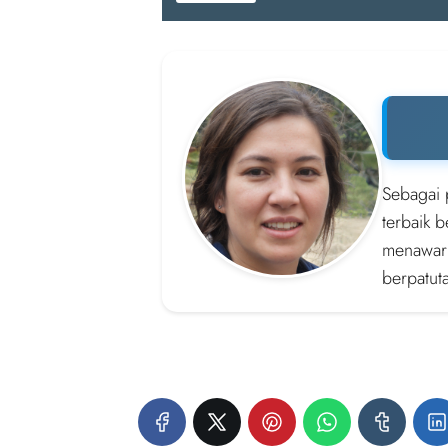
Sebagai 
terbaik 
menawark
berpatut