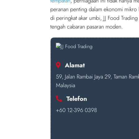
tempatan
, perniagaan ini tidak hanya 
peranan penting dalam ekonomi mikro
di peringkat akar umbi, JJ Food Tradi
tengah cabaran pasaran moden.
Alamat
59, Jalan Rambai Jaya 29, Taman Ram
Malaysia
Telefon
+60 12-396 0398