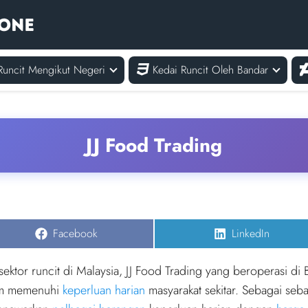
Runcit Mengikut Negeri
Kedai Runcit Oleh Bandar
JJ Food Trading
Share
Share
Facebook
LinkedIn
on
on
ktor runcit di Malaysia, JJ Food Trading yang beroperasi di 
lam memenuhi
keperluan harian
masyarakat sekitar. Sebagai seb