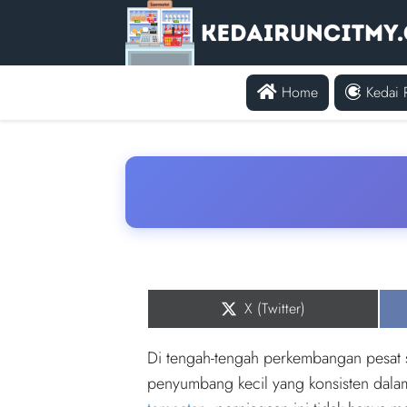
Home
Kedai 
Share
X (Twitter)
on
Di tengah-tengah perkembangan pesat se
penyumbang kecil yang konsisten da