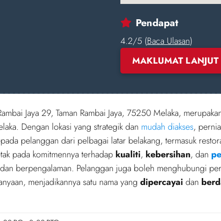
Pendapat
4.2/5 (
Baca Ulasan
)
MAKLUMAT LANJUT
an Rambai Jaya 29, Taman Rambai Jaya, 75250 Melaka, merupaka
laka. Dengan lokasi yang strategik dan
mudah diakses
, perni
pada pelanggan dari pelbagai latar belakang, termasuk restor
etak pada komitmennya terhadap
kualiti
,
kebersihan
, dan
pe
i dan berpengalaman. Pelanggan juga boleh menghubungi pe
anyaan, menjadikannya satu nama yang
dipercayai
dan
berd