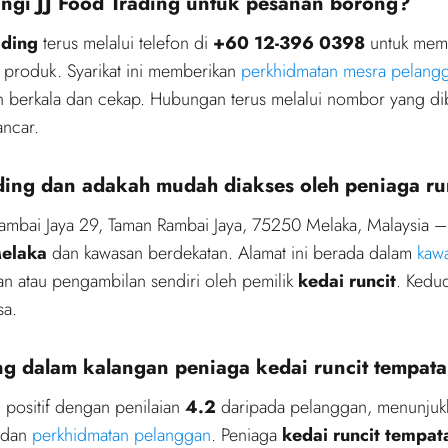
gi JJ Food Trading untuk pesanan borong?
ading
terus melalui telefon di
+60 12-396 0398
untuk memb
 produk. Syarikat ini memberikan
perkhidmatan mesra pelang
 berkala dan cekap. Hubungan terus melalui nombor yang dib
ancar.
ding dan adakah mudah diakses oleh peniaga ru
 Rambai Jaya 29, Taman Rambai Jaya, 75250 Melaka, Malaysia –
elaka
dan kawasan berdekatan. Alamat ini berada dalam
kaw
atau pengambilan sendiri oleh pemilik
kedai runcit
. Kedu
sa.
ng dalam kalangan peniaga kedai runcit tempat
positif dengan penilaian
4.2
daripada pelanggan, menunjukka
, dan
perkhidmatan pelanggan
. Peniaga
kedai runcit tempat