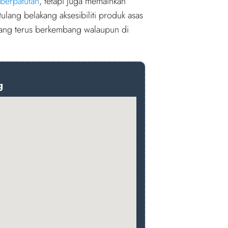
 berpatutan
, tetapi juga memainkan
ulang belakang aksesibiliti produk asas
ang terus berkembang walaupun di
g