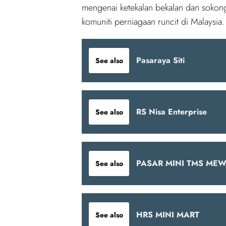
mengenai ketekalan bekalan dan sokong
komuniti perniagaan runcit di Malaysia.
Pasaraya Siti
See also
RS Nisa Enterprise
See also
PASAR MINI TMS MEW
See also
HRS MINI MART
See also