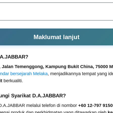
Maklumat lanjut
D.A.JABBAR?
, Jalan Temenggong, Kampung Bukit China, 75000 M
ndar bersejarah Melaka
, menjadikannya tempat yang id
it
berkualiti.
ngi Syarikat D.A.JABBAR?
D.A.JABBAR melalui telefon di nombor
+60 12-797 9150
genai produk dan perkhidmatan yang ditawarkan oleh
ke