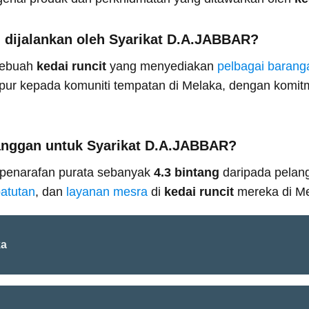
 dijalankan oleh Syarikat D.A.JABBAR?
sebuah
kedai runcit
yang menyediakan
pelbagai barang
ur kepada komuniti tempatan di Melaka, dengan komi
anggan untuk Syarikat D.A.JABBAR?
penarafan purata sebanyak
4.3 bintang
daripada pelan
atutan
, dan
layanan mesra
di
kedai runcit
mereka di Me
ka