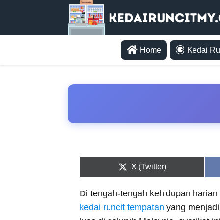
Home
Kedai Ru
Share
X (Twitter)
on
Di tengah-tengah kehidupan harian 
kedai runcit tempatan
yang menjadi 