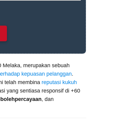
00 Melaka, merupakan sebuah
terhadap kepuasan pelanggan
.
ini telah membina
reputasi kukuh
si yang sentiasa responsif di +60
ebolehpercayaan
, dan