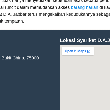
ini tidak hanya menyediakan keperluan asas kepada pendu
dai runcit dalam memudahkan akses
barang harian
di ka
kat D.A. Jabbar terus mengekalkan kedudukannya sebaga
uk tempatan.
Lokasi Syarikat D.A
Bukit China, 75000