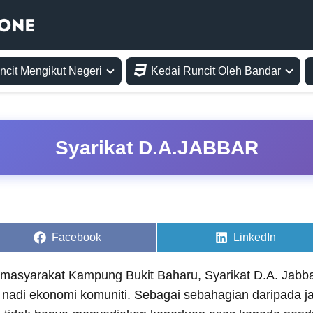
ncit Mengikut Negeri
Kedai Runcit Oleh Bandar
Syarikat D.A.JABBAR
Share
Share
Facebook
LinkedIn
on
on
masyarakat Kampung Bukit Baharu, Syarikat D.A. Jabbar
nadi ekonomi komuniti. Sebagai sebahagian daripada jar