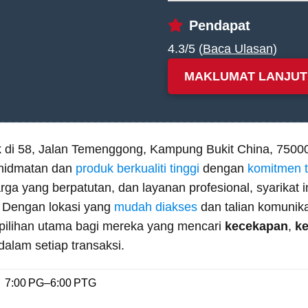
Pendapat
4.3/5 (
Baca Ulasan
)
MAKLUMAT LANJUT
tak di 58, Jalan Temenggong, Kampung Bukit China, 750
hidmatan dan
produk berkualiti tinggi
dengan
komitmen 
rga yang berpatutan, dan layanan profesional, syarikat 
. Dengan lokasi yang
mudah diakses
dan talian komunika
pilihan utama bagi mereka yang mencari
kecekapan
,
k
dalam setiap transaksi.
7:00 PG–6:00 PTG