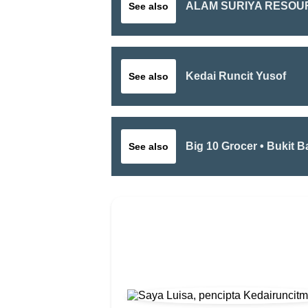
ALAM SURIYA RESOU
See also
Kedai Runcit Yusof
See also
Big 10 Grocer • Bukit B
See also