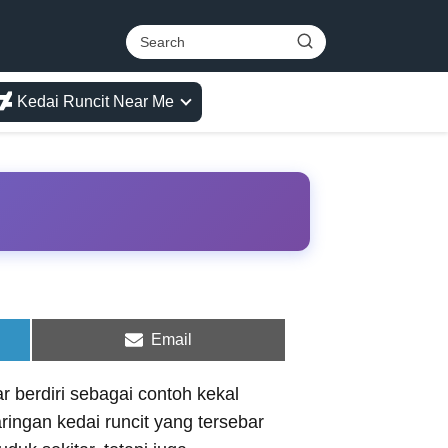
Kedai Runcit Near Me
Share
Email
on
 berdiri sebagai contoh kekal
ingan kedai runcit yang tersebar