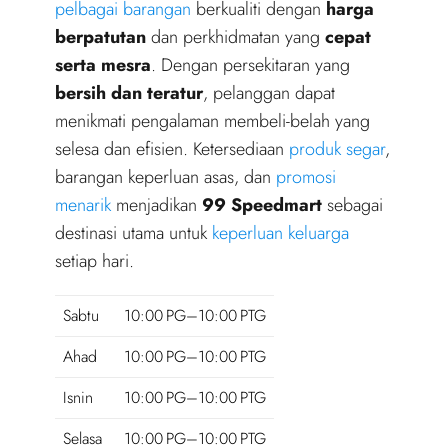
pelbagai barangan
berkualiti dengan
harga
berpatutan
dan perkhidmatan yang
cepat
serta mesra
. Dengan persekitaran yang
bersih dan teratur
, pelanggan dapat
menikmati pengalaman membeli-belah yang
selesa dan efisien. Ketersediaan
produk segar
,
barangan keperluan asas, dan
promosi
menarik
menjadikan
99 Speedmart
sebagai
destinasi utama untuk
keperluan keluarga
setiap hari.
Sabtu
10:00 PG–10:00 PTG
Ahad
10:00 PG–10:00 PTG
Isnin
10:00 PG–10:00 PTG
Selasa
10:00 PG–10:00 PTG