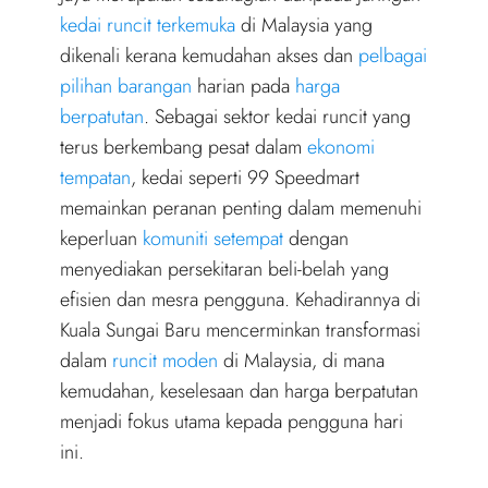
t
o
d
t
o
I
kedai runcit terkemuka
di Malaysia yang
e
k
n
r
dikenali kerana kemudahan akses dan
pelbagai
)
pilihan barangan
harian pada
harga
berpatutan
. Sebagai sektor kedai runcit yang
terus berkembang pesat dalam
ekonomi
tempatan
, kedai seperti 99 Speedmart
memainkan peranan penting dalam memenuhi
keperluan
komuniti setempat
dengan
menyediakan persekitaran beli-belah yang
efisien dan mesra pengguna. Kehadirannya di
Kuala Sungai Baru mencerminkan transformasi
dalam
runcit moden
di Malaysia, di mana
kemudahan, keselesaan dan harga berpatutan
menjadi fokus utama kepada pengguna hari
ini.