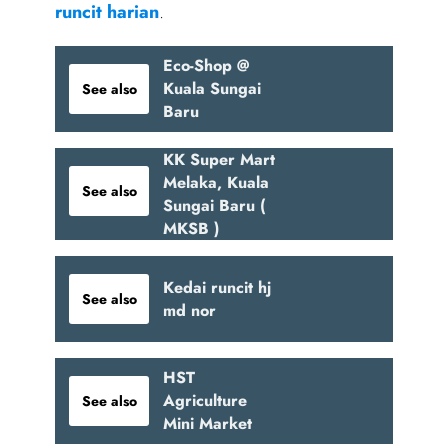
runcit harian
.
Eco-Shop @
Kuala Sungai
See also
Baru
KK Super Mart
Melaka, Kuala
See also
Sungai Baru (
MKSB )
Kedai runcit hj
See also
md nor
HST
Agriculture
See also
Mini Market