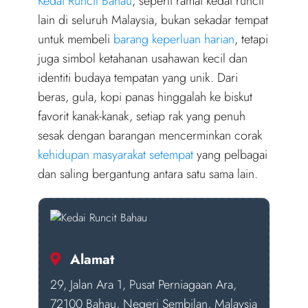
Kedai Runcit Bahau
, seperti ramai kedai runcit
lain di seluruh Malaysia, bukan sekadar tempat
untuk membeli
barang keperluan harian
, tetapi
juga simbol ketahanan usahawan kecil dan
identiti budaya tempatan yang unik. Dari
beras, gula, kopi panas hinggalah ke biskut
favorit kanak-kanak, setiap rak yang penuh
sesak dengan barangan mencerminkan corak
kehidupan masyarakat setempat
yang pelbagai
dan saling bergantung antara satu sama lain.
Alamat
29, Jalan Ara 1, Pusat Perniagaan Ara,
72100 Bahau, Negeri Sembilan, Malaysia