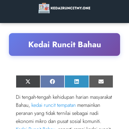
Kedai Runcit Bahau
Share
Share
Share
Share
X
F
L
E
on
on
on
on
(
a
i
m
T
c
n
a
Di tengah-tengah kehidupan harian masyarakat
w
e
k
i
i
b
e
l
Bahau,
kedai runcit tempatan
memainkan
t
o
d
t
o
I
peranan yang tidak ternilai sebagai nadi
e
k
n
r
ekonomi mikro dan pusat sosial komuniti.
)