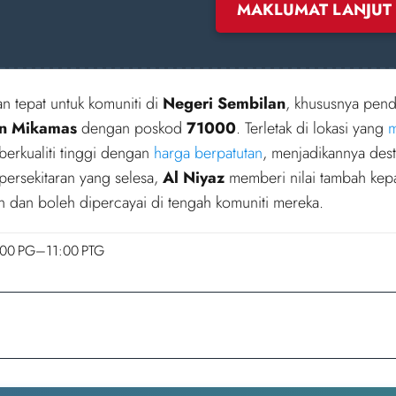
MAKLUMAT LANJUT
n tepat untuk komuniti di
Negeri Sembilan
, khususnya pen
n Mikamas
dengan poskod
71000
. Terletak di lokasi yang
m
berkualiti tinggi dengan
harga berpatutan
, menjadikannya dest
ersekitaran yang selesa,
Al Niyaz
memberi nilai tambah ke
 dan boleh dipercayai di tengah komuniti mereka.
:00 PG–11:00 PTG