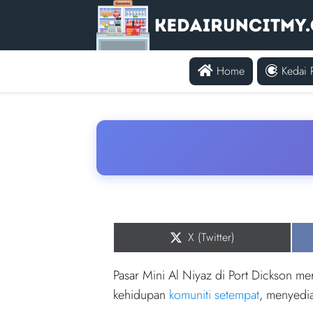
Home
Kedai 
Share
X (Twitter)
on
Pasar Mini Al Niyaz di Port Dickson m
kehidupan
komuniti setempat
, menyedi