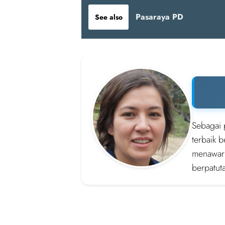
Pasaraya PD
See also
Sebagai 
terbaik 
menawark
berpatut