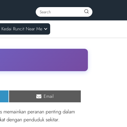
Kedai Runcit Near Me
Share
Email
on
rus memainkan peranan penting dalam
kat dengan penduduk sekitar.