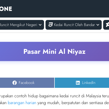
Runcit Mengikut Negeri
Kedai Runcit Oleh Bandar
Pasar Mini Al Niyaz
Share
Share
Facebook
LinkedIn
on
on
erupakan contoh hidup bagaimana kedai runcit di Malaysia te
akan
barangan harian
yang mudah, berpatutan dan sentiasa de