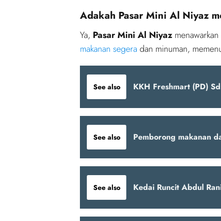
Adakah Pasar Mini Al Niyaz m
Ya,
Pasar Mini Al Niyaz
menawarkan 
makanan segera
dan minuman, memen
KKH Freshmart (PD) Sd
See also
Pemborong makanan d
See also
Kedai Runcit Abdul Ran
See also