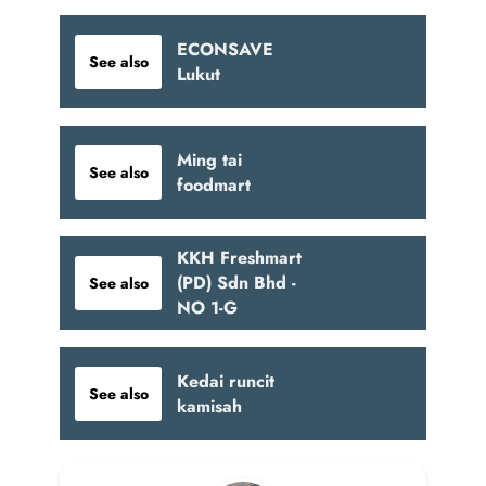
ECONSAVE
See also
Lukut
Ming tai
See also
foodmart
KKH Freshmart
(PD) Sdn Bhd -
See also
NO 1-G
Kedai runcit
See also
kamisah