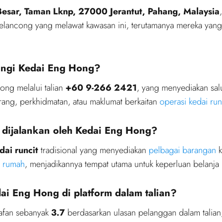
Besar, Taman Lknp, 27000 Jerantut, Pahang, Malaysia
lancong yang melawat kawasan ini, terutamanya mereka yang 
ngi Kedai Eng Hong?
ng melalui talian
+60 9-266 2421
, yang menyediakan sal
ang, perkhidmatan, atau maklumat berkaitan
operasi kedai run
 dijalankan oleh Kedai Eng Hong?
dai runcit
tradisional yang menyediakan
pelbagai barangan
k
n rumah
, menjadikannya tempat utama untuk keperluan belanja 
i Eng Hong di platform dalam talian?
afan sebanyak
3.7
berdasarkan ulasan pelanggan dalam tali