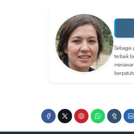
Sebagai 
terbaik 
menawark
berpatut