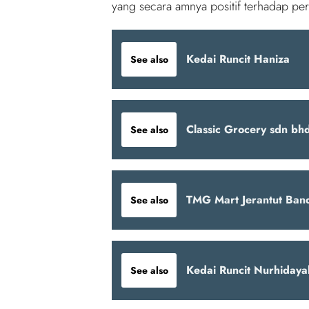
yang secara amnya positif terhadap pe
Kedai Runcit Haniza
See also
Classic Grocery sdn bh
See also
TMG Mart Jerantut Ban
See also
Kedai Runcit Nurhidaya
See also