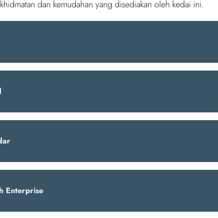
rkhidmatan dan kemudahan yang disediakan oleh kedai ini.
d
dar
h Enterprise