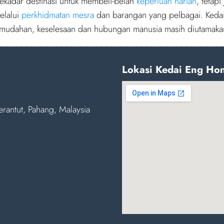
ekadar destinasi untuk membeli-belah
keperluan harian
, tetap
elalui
perkhidmatan mesra
dan barangan yang pelbagai. Kedai
kemudahan, keselesaan dan hubungan manusia masih diutamak
Lokasi Kedai Eng Ho
erantut, Pahang, Malaysia