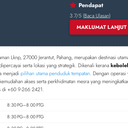
Pendapat
3.7/5 (
Baca Ulasan
)
MAKLUMAT LANJUT
Taman Lknp, 27000 Jerantut, Pahang, merupakan destinasi uta
percayai serta lokasi yang strategik. Dikenali kerana
kebole
ama menjadi
pilihan utama penduduk tempatan
. Dengan operasi
kemudahan akses serta perkhidmatan mesra yang meningkatka
s di +60 9-266 2421.
8:30 PG–8:00 PTG
8:30 PG–8:00 PTG