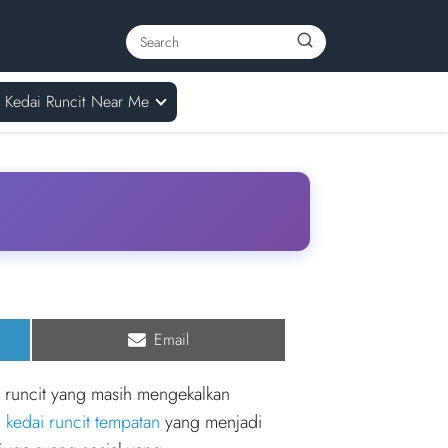
Kedai Runcit Near Me
Share
Email
on
i runcit yang masih mengekalkan
n
kedai runcit tempatan
yang menjadi