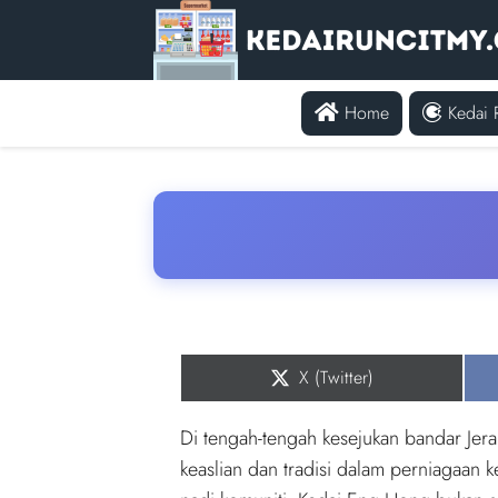
Home
Kedai 
Share
X (Twitter)
on
Di tengah-tengah kesejukan bandar Jera
keaslian dan tradisi dalam perniagaan k