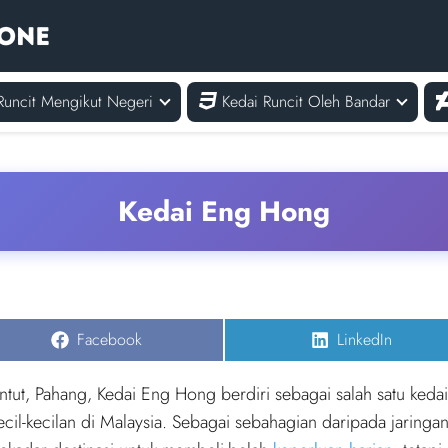
Runcit Mengikut Negeri
Kedai Runcit Oleh Bandar
Kedai Eng Hong
Share
Share
Facebook
LinkedIn
on
on
ntut, Pahang, Kedai Eng Hong berdiri sebagai salah satu keda
ecil-kecilan di Malaysia. Sebagai sebahagian daripada jaringa