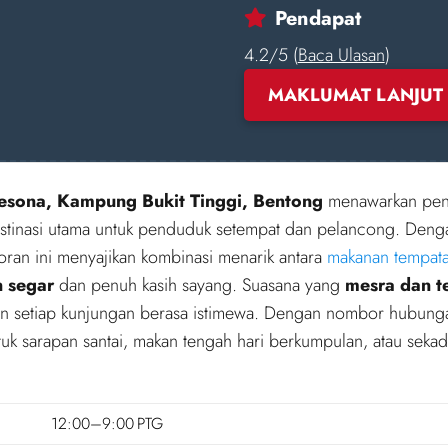
Pendapat
4.2/5 (
Baca Ulasan
)
MAKLUMAT LANJUT
Pesona, Kampung Bukit Tinggi, Bentong
menawarkan pen
stinasi utama untuk penduduk setempat dan pelancong. Dengan
ran ini menyajikan kombinasi menarik antara
makanan tempat
 segar
dan penuh kasih sayang. Suasana yang
mesra dan t
an setiap kunjungan berasa istimewa. Dengan nombor hubun
uk sarapan santai, makan tengah hari berkumpulan, atau sekad
12:00–9:00 PTG