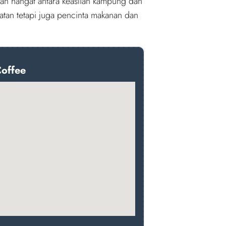
an hangat antara keaslian kampung dan
tan tetapi juga pencinta makanan dan
Coffee