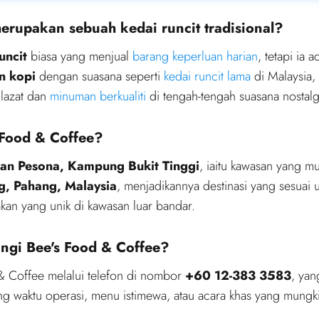
erupakan sebuah kedai runcit tradisional?
uncit
biasa yang menjual
barang keperluan harian
, tetapi ia
n kopi
dengan suasana seperti
kedai runcit lama
di Malaysia,
 lazat dan
minuman berkualiti
di tengah-tengah suasana nostalg
 Food & Coffee?
lan Pesona, Kampung Bukit Tinggi
, iaitu kawasan yang m
, Pahang, Malaysia
, menjadikannya destinasi yang sesua
kan yang unik di kawasan luar bandar.
gi Bee's Food & Coffee?
 Coffee melalui telefon di nombor
+60 12-383 3583
, yan
g waktu operasi, menu istimewa, atau acara khas yang mungkin