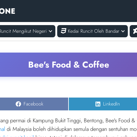
Runcit Mengikut Negeri
Kedai Runcit Oleh Bandar
Bee's Food & Coffee
Share
Share
Facebook
LinkedIn
on
on
ang permai di Kampung Bukit Tinggi, Bentong, Bee's Food &
nal
di Malaysia boleh dihidupkan semula dengan sentuhan mo