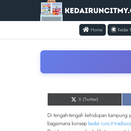
Home
Kedai 
Share
X (Twitter)
on
Di tengah-tengah kehidupan kampung y
bagaimana konsep
kedai runcit tradisio