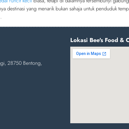
edai runcit kecil
biasa, tetapi di dalamnya tersembunyi gabung
ya destinasi yang menarik bukan sahaja untuk penduduk tempa
.
Lokasi Bee's Food & 
nggi, 28750 Bentong,