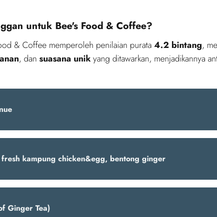
nggan untuk Bee's Food & Coffee?
Food & Coffee memperoleh penilaian purata
4.2 bintang
, m
kanan
, dan
suasana unik
yang ditawarkan, menjadikannya ant
nue
kampung chicken&egg, bentong ginger
of Ginger Tea)