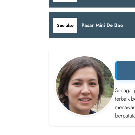
Pasar Mini De Bao
See also
Sebagai 
terbaik 
menawark
berpatut