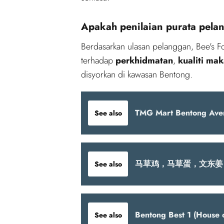
Apakah penilaian purata pela
Berdasarkan ulasan pelanggan, Bee's 
terhadap
perkhidmatan
,
kualiti ma
disyorkan di kawasan Bentong.
TMG Mart Bentong Ave
See also
马草鸡，马草蛋，文东姜 fresh 
See also
Bentong Best 1 (House 
See also