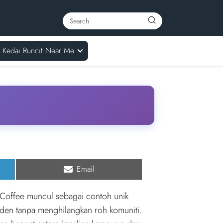
Kedai Runcit Near Me
Share
Email
on
 Coffee muncul sebagai contoh unik
den tanpa menghilangkan roh komuniti.