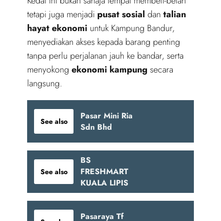
Kedai ini bukan sahaja tempat membeli-belah
tetapi juga menjadi
pusat sosial
dan
talian
hayat ekonomi
untuk Kampung Bandur,
menyediakan akses kepada barang penting
tanpa perlu perjalanan jauh ke bandar, serta
menyokong
ekonomi kampung
secara
langsung.
Pasar Mini Ria
See also
Sdn Bhd
BS
FRESHMART
See also
KUALA LIPIS
Pasaraya Tf