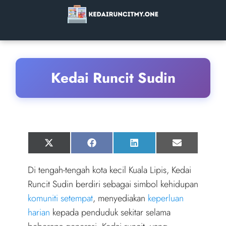
Kedai Runcit Sudin
Share
Share
Share
Share
X
F
L
E
on
on
on
on
(
a
i
m
T
c
n
a
Di tengah-tengah kota kecil Kuala Lipis, Kedai
w
e
k
i
i
b
e
l
Runcit Sudin berdiri sebagai simbol kehidupan
t
o
d
t
o
I
komuniti setempat
, menyediakan
keperluan
e
k
n
r
harian
kepada penduduk sekitar selama
)