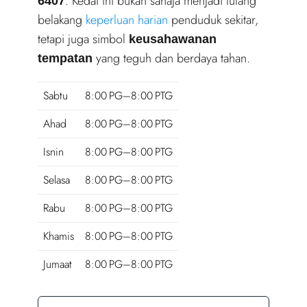
. Kedai ini bukan sahaja menjadi tulang
6407
belakang
keperluan harian
penduduk sekitar,
tetapi juga simbol
keusahawanan
yang teguh dan berdaya tahan.
tempatan
Sabtu
8:00 PG–8:00 PTG
Ahad
8:00 PG–8:00 PTG
Isnin
8:00 PG–8:00 PTG
Selasa
8:00 PG–8:00 PTG
Rabu
8:00 PG–8:00 PTG
Khamis
8:00 PG–8:00 PTG
Jumaat
8:00 PG–8:00 PTG