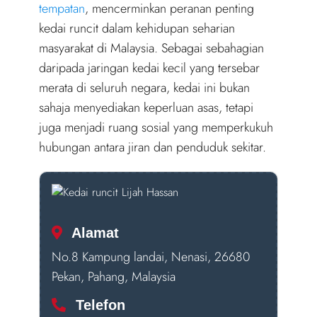
r
tempatan
, mencerminkan peranan penting
)
kedai runcit dalam kehidupan seharian
masyarakat di Malaysia. Sebagai sebahagian
daripada jaringan kedai kecil yang tersebar
merata di seluruh negara, kedai ini bukan
sahaja menyediakan keperluan asas, tetapi
juga menjadi ruang sosial yang memperkukuh
hubungan antara jiran dan penduduk sekitar.
Alamat
No.8 Kampung landai, Nenasi, 26680
Pekan, Pahang, Malaysia
Telefon