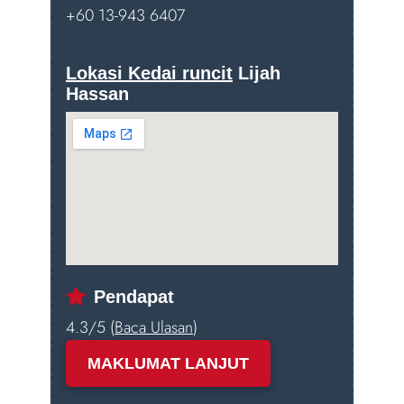
+60 13-943 6407
Lokasi Kedai runcit
Lijah
Hassan
Pendapat
4.3/5 (
Baca Ulasan
)
MAKLUMAT LANJUT