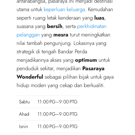
antarabangsa, pasaraya ini menjadi destinasi
utama untuk
keperluan keluarga
. Kemudahan
seperti ruang letak kenderaan yang
luas
,
suasana yang
bersih
, serta
perkhidmatan
pelanggan
yang
mesra
turut meningkatkan
nilai tambah pengunjung. Lokasinya yang
strategik di tengah Bandar Perda
menjadikannya akses yang
optimum
untuk
penduduk sekitar, menjadikan
Pasaraya
Wonderful
sebagai pilihan bijak untuk gaya
hidup moden yang cekap dan berkualiti.
Sabtu
11:00 PG–9:00 PTG
Ahad
11:00 PG–9:00 PTG
Isnin
11:00 PG–9:00 PTG