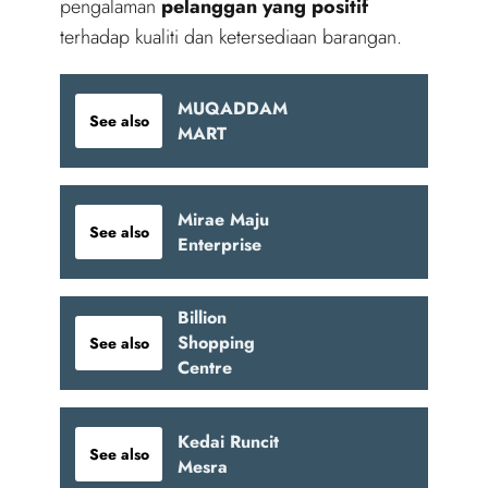
pengalaman
pelanggan yang positif
terhadap kualiti dan ketersediaan barangan.
MUQADDAM
See also
MART
Mirae Maju
See also
Enterprise
Billion
Shopping
See also
Centre
Kedai Runcit
See also
Mesra