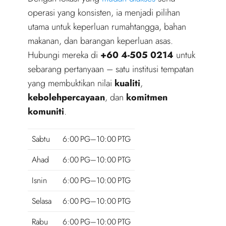
operasi yang konsisten, ia menjadi pilihan
utama untuk keperluan rumahtangga, bahan
makanan, dan barangan keperluan asas.
Hubungi mereka di
+60 4-505 0214
untuk
sebarang pertanyaan – satu institusi tempatan
yang membuktikan nilai
kualiti
,
kebolehpercayaan
, dan
komitmen
komuniti
.
Sabtu
6:00 PG–10:00 PTG
Ahad
6:00 PG–10:00 PTG
Isnin
6:00 PG–10:00 PTG
Selasa
6:00 PG–10:00 PTG
Rabu
6:00 PG–10:00 PTG