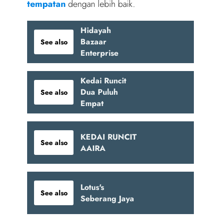
tempatan
dengan lebih baik.
Hidayah
Bazaar
See also
Enterprise
Kedai Runcit
Dua Puluh
See also
Empat
KEDAI RUNCIT
See also
AAIRA
Lotus's
See also
Seberang Jaya