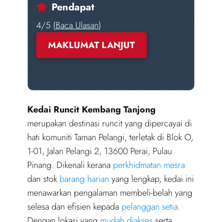
Pendapat
4/5 (
Baca Ulasan
)
MAKLUMAT LANJUT
Kedai Runcit Kembang Tanjong
merupakan destinasi runcit yang dipercayai di
hati komuniti Taman Pelangi, terletak di Blok O,
1-01, Jalan Pelangi 2, 13600 Perai, Pulau
Pinang. Dikenali kerana
perkhidmatan mesra
dan stok
barang harian
yang lengkap, kedai ini
menawarkan pengalaman membeli-belah yang
selesa dan efisien kepada
pelanggan setia
.
Dengan lokasi yang
mudah diakses
serta