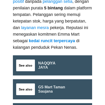
positif
daripada
pelanggan setia
, dengan
penilaian purata
5 bintang
dalam platform
tempatan. Pelanggan sering memuji
ketepatan stok, harga yang berpatutan,
dan
layanan mesra
pekerja. Reputasi ini
menegaskan komitmen Emma Mart
sebagai
kedai runcit terpercaya
di
kalangan penduduk Pekan Nenas.
NAQQIYA
See also
JAYA
GS Mart Taman
See also
Saujana