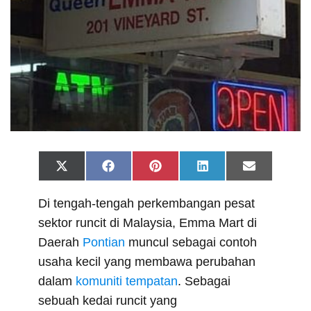
Share
Share
Share
Share
Share
X
F
P
L
E
on
on
on
on
on
(
a
i
i
m
T
c
n
n
a
Di tengah-tengah perkembangan pesat
w
e
t
k
i
i
b
e
e
l
sektor runcit di Malaysia, Emma Mart di
t
o
r
d
t
o
e
I
Daerah
Pontian
muncul sebagai contoh
e
k
s
n
r
t
usaha kecil yang membawa perubahan
)
dalam
komuniti tempatan
. Sebagai
sebuah kedai runcit yang