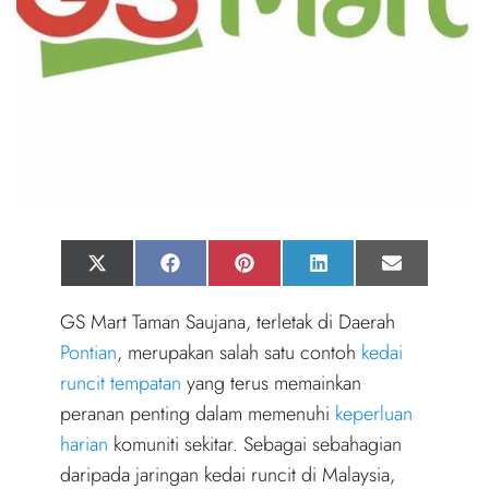
Share
Share
Share
Share
Share
X
F
P
L
E
on
on
on
on
on
(
a
i
i
m
T
c
n
n
a
GS Mart Taman Saujana, terletak di Daerah
w
e
t
k
i
i
b
e
e
l
Pontian
, merupakan salah satu contoh
kedai
t
o
r
d
t
o
e
I
runcit tempatan
yang terus memainkan
e
k
s
n
r
t
peranan penting dalam memenuhi
keperluan
)
harian
komuniti sekitar. Sebagai sebahagian
daripada jaringan kedai runcit di Malaysia,