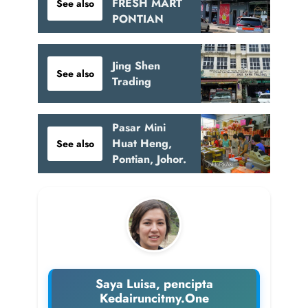
FRESH MART
See also
PONTIAN
Jing Shen
See also
Trading
Pasar Mini
Huat Heng,
See also
Pontian, Johor.
Saya Luisa, pencipta
Kedairuncitmy.One