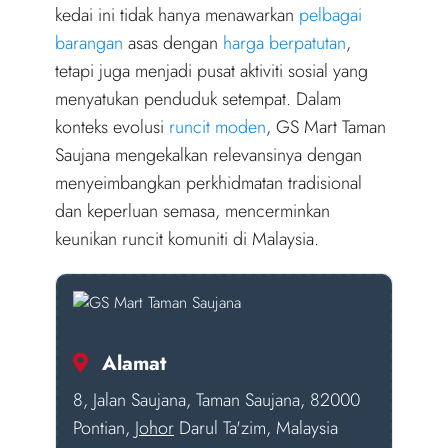
kedai ini tidak hanya menawarkan
pelbagai
barangan
asas dengan
harga berpatutan
,
tetapi juga menjadi pusat aktiviti sosial yang
menyatukan penduduk setempat. Dalam
konteks evolusi
runcit moden
, GS Mart Taman
Saujana mengekalkan relevansinya dengan
menyeimbangkan perkhidmatan tradisional
dan keperluan semasa, mencerminkan
keunikan runcit komuniti di Malaysia.
Alamat
8, Jalan Saujana, Taman Saujana, 82000
Pontian,
Johor
Darul Ta'zim, Malaysia