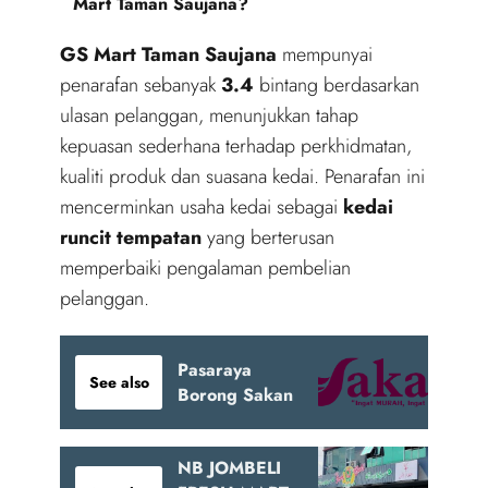
Mart Taman Saujana?
GS Mart Taman Saujana
mempunyai
penarafan sebanyak
3.4
bintang berdasarkan
ulasan pelanggan, menunjukkan tahap
kepuasan sederhana terhadap perkhidmatan,
kualiti produk dan suasana kedai. Penarafan ini
mencerminkan usaha kedai sebagai
kedai
runcit tempatan
yang berterusan
memperbaiki pengalaman pembelian
pelanggan.
Pasaraya
See also
Borong Sakan
NB JOMBELI