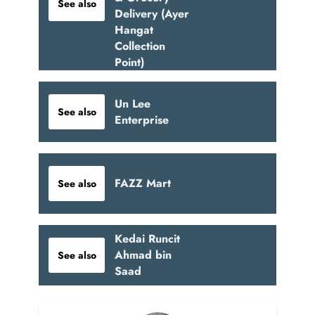
See also
Delivery (Ayer
Hangat
Collection
Point)
Un Lee
See also
Enterprise
FAZZ Mart
See also
Kedai Runcit
Ahmad bin
See also
Saad