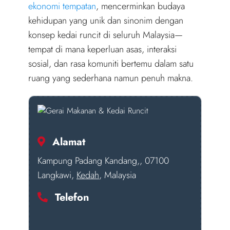
r
ekonomi tempatan
, mencerminkan budaya
)
kehidupan yang unik dan sinonim dengan
konsep kedai runcit di seluruh Malaysia—
tempat di mana keperluan asas, interaksi
sosial, dan rasa komuniti bertemu dalam satu
ruang yang sederhana namun penuh makna.
Alamat
Kampung Padang Kandang,, 07100
Langkawi,
Kedah
, Malaysia
Telefon