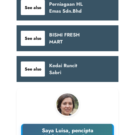
Perniagaan HL
See also
Emas Sdn.Bhd
BISMI FRESH
See also
MART
Kedai Runcit
See also
Sabri
Saya Luisa, pencipta