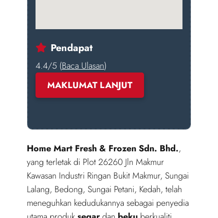
Pendapat
4.4/5 (
Baca Ulasan
)
MAKLUMAT LANJUT
Home Mart Fresh & Frozen Sdn. Bhd.
,
yang terletak di Plot 26260 Jln Makmur
Kawasan Industri Ringan Bukit Makmur, Sungai
Lalang, Bedong, Sungai Petani, Kedah, telah
meneguhkan kedudukannya sebagai penyedia
utama produk
segar
dan
beku
berkualiti