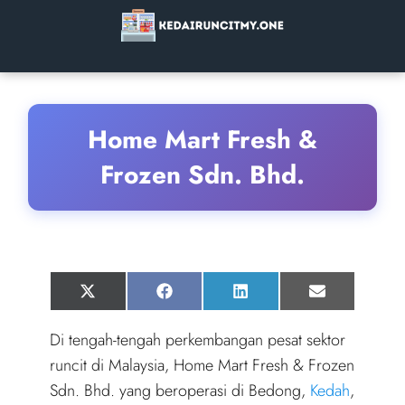
Home Mart Fresh &
Frozen Sdn. Bhd.
Share
Share
Share
Share
X
F
L
E
on
on
on
on
(
a
i
m
T
c
n
a
Di tengah-tengah perkembangan pesat sektor
w
e
k
i
i
b
e
l
runcit di Malaysia, Home Mart Fresh & Frozen
t
o
d
t
o
I
Sdn. Bhd. yang beroperasi di Bedong,
Kedah
,
e
k
n