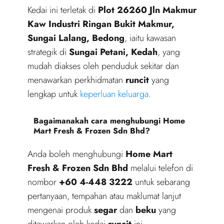
Kedai ini terletak di
Plot 26260 Jln Makmur
Kaw Industri Ringan Bukit Makmur,
Sungai Lalang, Bedong
, iaitu kawasan
strategik di
Sungai Petani, Kedah
, yang
mudah diakses oleh penduduk sekitar dan
menawarkan perkhidmatan
runcit
yang
lengkap untuk
keperluan keluarga
.
Bagaimanakah cara menghubungi Home
Mart Fresh & Frozen Sdn Bhd?
Anda boleh menghubungi
Home Mart
Fresh & Frozen Sdn Bhd
melalui telefon di
nombor
+60 4-448 3222
untuk sebarang
pertanyaan, tempahan atau maklumat lanjut
mengenai produk
segar
dan
beku
yang
ditawarkan oleh kedai
runcit
ini.