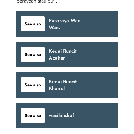
perayaan atau cuti.
Pasaraya Wan
See also
Wan.
Kedai Runcit
See also
Azahari
Kedai Runcit
See also
Khairul
wasilahskaf
See also