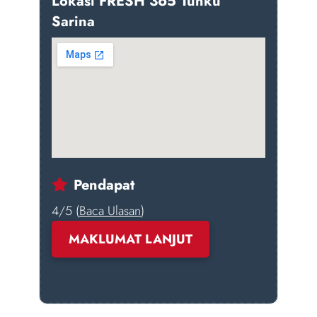
Lokasi FRESH 365 Tunku
Sarina
Pendapat
4/5 (
Baca Ulasan
)
MAKLUMAT LANJUT