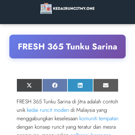
FRESH 365 Tunku Sarina
Share
Share
Share
Share
X
F
L
E
on
on
on
on
(
a
i
m
T
c
n
a
FRESH 365 Tunku Sarina di Jitra adalah contoh
w
e
k
i
i
b
e
l
unik
kedai runcit moden
di Malaysia yang
t
o
d
t
o
I
menggabungkan keselesaan
komuniti tempatan
e
k
n
r
dengan konsep runcit yang teratur dan mesra
)