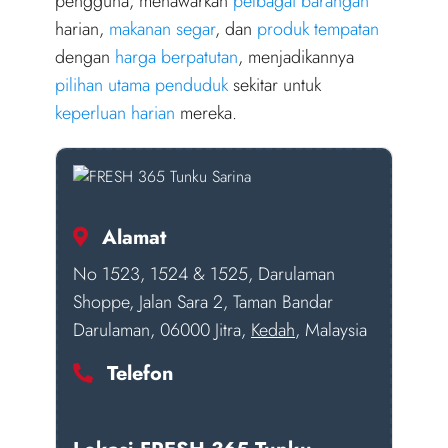
pengguna, menawarkan
pelbagai barangan
harian,
makanan segar
, dan
produk tempatan
dengan
harga berpatutan
, menjadikannya
pilihan utama penduduk
sekitar untuk
keperluan harian
mereka.
Alamat
No 1523, 1524 & 1525, Darulaman
Shoppe, Jalan Sara 2, Taman Bandar
Darulaman, 06000 Jitra,
Kedah
, Malaysia
Telefon