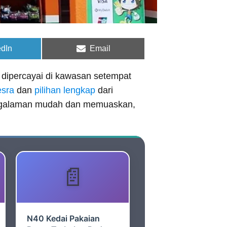
e
Share
edIn
Email
on
 dipercayai di kawasan setempat
esra
dan
pilihan lengkap
dari
pengalaman mudah dan memuaskan,
N40 Kedai Pakaian