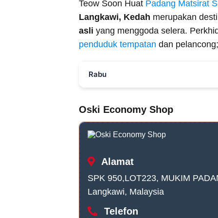
Teow Soon Huat
Padang Matsirat 
Langkawi, Kedah
merupakan desti
asli
yang menggoda selera. Perkhid
penduduk tempatan
dan pelancong
Rabu
Oski Economy Shop
Alamat
SPK 950,LOT223, MUKIM PADA
Langkawi, Malaysia
Telefon