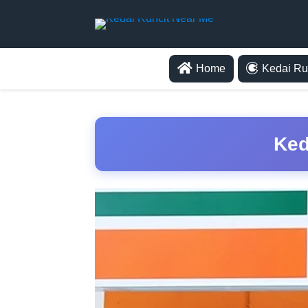
Home
Kedai Ru
Ked