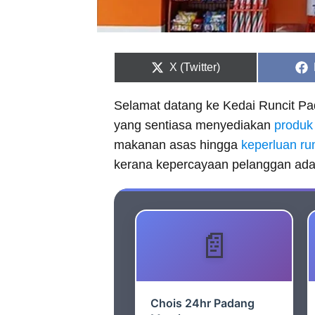
Share
X (Twitter)
on
Selamat datang ke Kedai Runcit Pa
yang sentiasa menyediakan
produk
makanan asas hingga
keperluan r
kerana kepercayaan pelanggan adala
Chois 24hr Padang