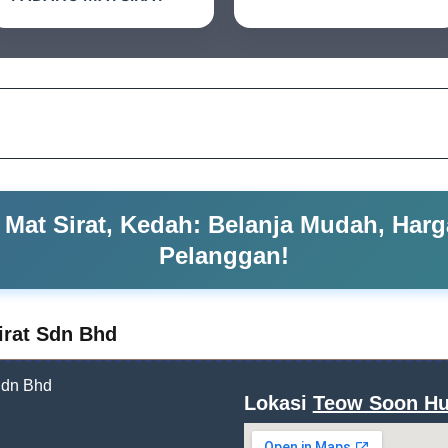
Mat Sirat, Kedah: Belanja Mudah, Har
Pelanggan!
irat Sdn Bhd
Lokasi
Teow Soon Hu