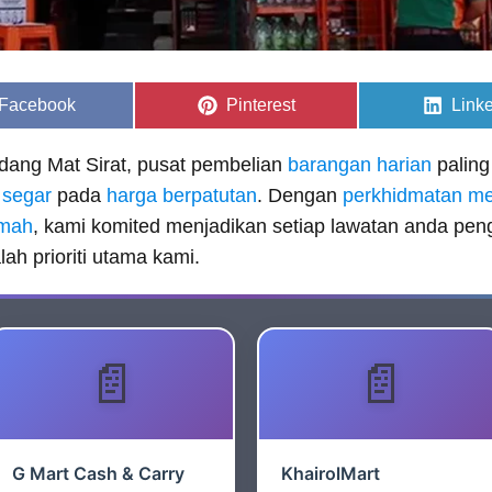
Share
Share
Shar
Facebook
Pinterest
Link
on
on
on
dang Mat Sirat, pusat pembelian
barangan harian
paling
 segar
pada
harga berpatutan
. Dengan
perkhidmatan m
umah
, kami komited menjadikan setiap lawatan anda 
h prioriti utama kami.
G Mart Cash & Carry
KhairolMart