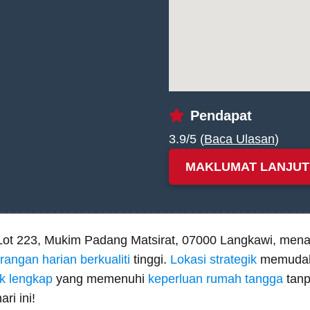
Pendapat
3.9/5 (
Baca Ulasan
)
MAKLUMAT LANJUT
Lot 223, Mukim Padang Matsirat, 07000 Langkawi, mena
rangan harian berkualiti
tinggi.
Lokasi strategik
memudahk
ok lengkap
yang memenuhi
keperluan rumah tangga
tanp
ri ini!