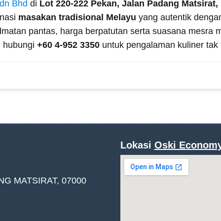
Sdn Bhd
di
Lot 220-222 Pekan, Jalan Padang Matsirat,
nasi
masakan tradisional Melayu
yang autentik denga
matan pantas, harga berpatutan serta suasana mesra
; hubungi
+60 4-952 3350
untuk pengalaman kuliner tak t
Lokasi
Oski Econom
NG MATSIRAT, 07000