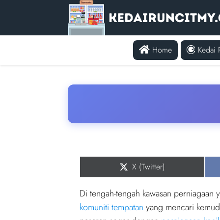
Home
Kedai 
Share
X (Twitter)
on
Di tengah-tengah kawasan perniagaan y
komuniti tempatan
yang mencari kemuda