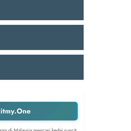
citmy.One
rga di Malaysia mencari kedai runcit