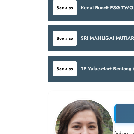
Kedai Runcit PSG TWO 
See also
SRI MAHLIGAI MUTIA
See also
TF Value-Mart Bentong 
See also
Sebagai 