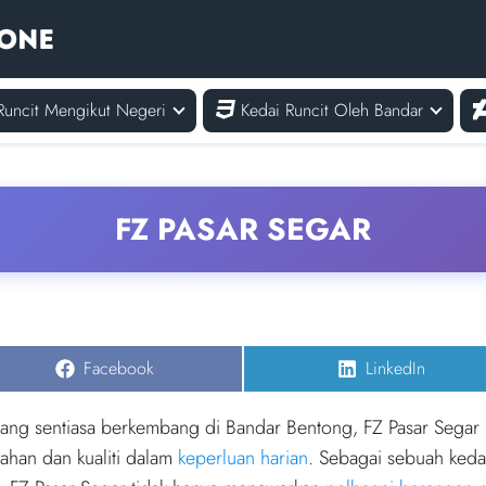
Runcit Mengikut Negeri
Kedai Runcit Oleh Bandar
FZ PASAR SEGAR
Share
Share
Facebook
LinkedIn
on
on
ang sentiasa berkembang di Bandar Bentong, FZ Pasar Segar 
han dan kualiti dalam
keperluan harian
. Sebagai sebuah ked