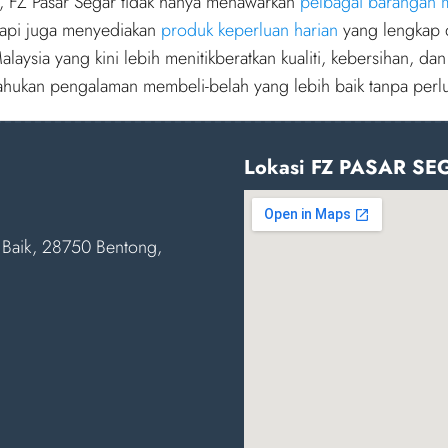
, FZ Pasar Segar tidak hanya menawarkan
pelbagai barangan
etapi juga menyediakan
produk keperluan harian
yang lengkap d
laysia yang kini lebih menitikberatkan kualiti, kebersihan, d
ahukan pengalaman membeli-belah yang lebih baik tanpa perl
Lokasi FZ PASAR SE
 Baik, 28750 Bentong,