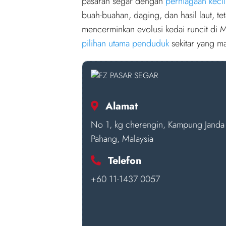
pasaran segar dengan
perniagaan kecil
buah-buahan, daging, dan hasil laut, t
mencerminkan evolusi kedai runcit di Ma
pilihan utama penduduk
sekitar yang m
Alamat
No 1, kg cherengin, Kampung Janda
Pahang, Malaysia
Telefon
+60 11-1437 0057