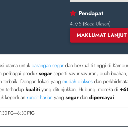
Pendapat
4.7/5 (
Baca Ulasan
)
MAKLUMAT LANJUT
si utama untuk
barangan segar
dan berkualiti tinggi di Kampu
an pelbagai produk
segar
seperti sayur-sayuran, buah-buahan,
an terbaik. Dengan lokasi yang
mudah diakses
dan perkhidmata
men terhadap
kualiti
yang ditunjukkan. Hubungi mereka di
+6
tuk keperluan
runcit harian
yang
segar
dan
dipercayai
.
7:30 PG–6:30 PTG