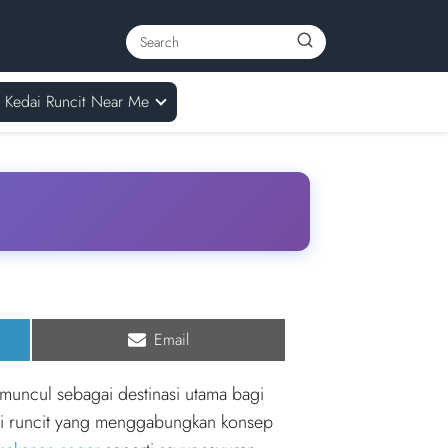
Kedai Runcit Near Me
Share
Email
on
muncul sebagai destinasi utama bagi
ai runcit yang menggabungkan konsep