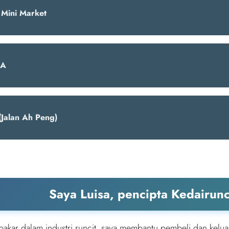
Mini Market
RA
(Jalan Ah Peng)
Saya Luisa, pencipta Kedairun
pakar dalam industri runcit, saya membantu pembeli dan kelua