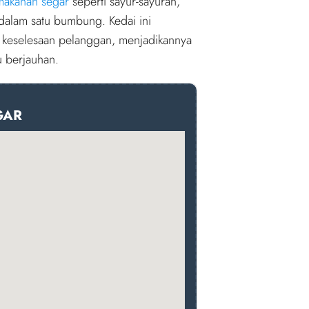
makanan segar
seperti sayur-sayuran,
alam satu bumbung. Kedai ini
an keselesaan pelanggan, menjadikannya
u berjauhan.
GAR