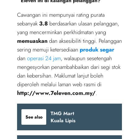
Eleven ini di kalangan pelanggan?
Cawangan ini mempunyai rating purata
sebanyak
3.8
berdasarkan ulasan pelanggan,
yang mencerminkan perkhidmatan yang
memuaskan
dan aksesibiliti tinggi. Pelanggan
sering memuji ketersediaan
produk segar
dan
operasi 24 jam
, walaupun sesetengah
mengesyorkan penambahbaikan dari segi stok
dan kebersihan. Maklumat lanjut boleh
diperoleh melalui laman web rasmi di
http://www.7eleven.com.my/
.
TMG Mart
See also
Kuala Lipis