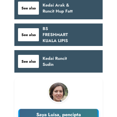
Kedai Arak &
See also
Runcit Hup Fatt
BS
FRESHMART
See also
KUALA LIPIS
Kedai Runcit
See also
Sudin
Saya Luisa, pencipta