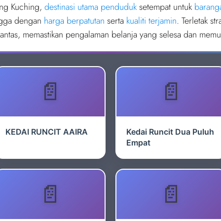
ang Kuching,
destinasi utama penduduk
setempat untuk
barang
gga dengan
harga berpatutan
serta
kualiti terjamin
. Terletak s
ntas, memastikan pengalaman belanja yang selesa dan memuas
KEDAI RUNCIT AAIRA
Kedai Runcit Dua Puluh
Empat