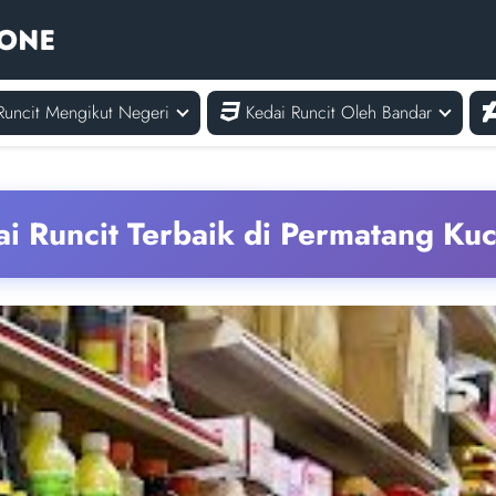
Runcit Mengikut Negeri
Kedai Runcit Oleh Bandar
i Runcit Terbaik di Permatang Ku