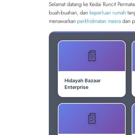
Selamat datang ke Kedai Runcit Permat
buah-buahan, dan
keperluan rumah
tan
menawarkan
perkhidmatan mesra
dan pa
Hidayah Bazaar
Enterprise