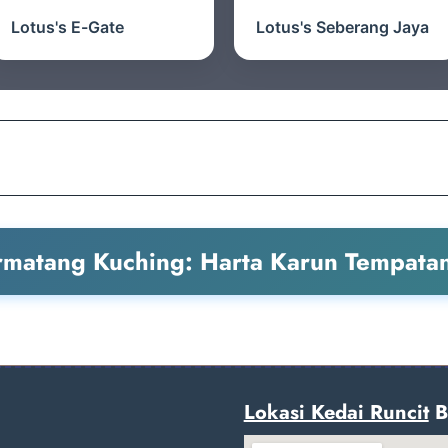
Lotus's E-Gate
Lotus's Seberang Jaya
rmatang Kuching: Harta Karun Tempata
Lokasi Kedai Runcit
Bi